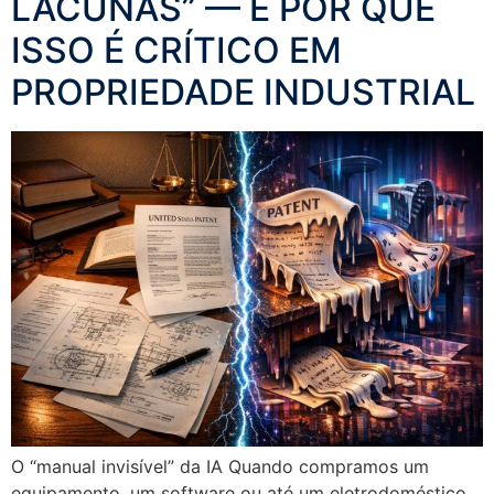
LACUNAS” — E POR QUE
ISSO É CRÍTICO EM
PROPRIEDADE INDUSTRIAL
O “manual invisível” da IA Quando compramos um
equipamento, um software ou até um eletrodoméstico