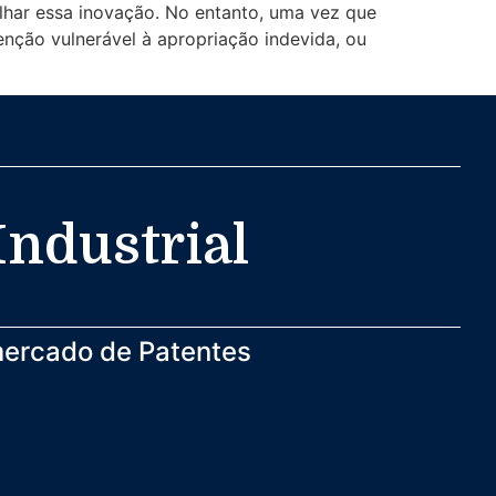
har essa inovação. No entanto, uma vez que
enção vulnerável à apropriação indevida, ou
Industrial
ercado de Patentes