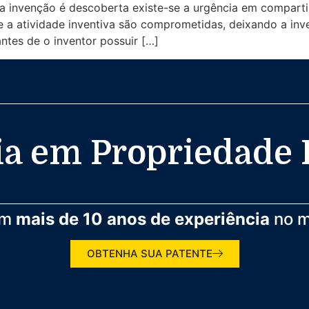
 invenção é descoberta existe-se a urgência em compartil
 e a atividade inventiva são comprometidas, deixando a inv
ntes de o inventor possuir […]
a em Propriedade 
em
mais de 10 anos de experiência
no m
OBTENHA SUA PATENTE