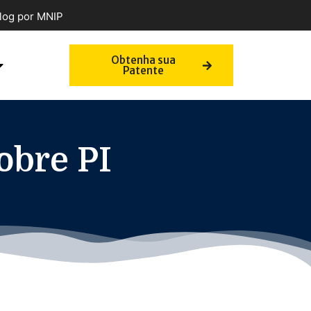
log por MNIP
Obtenha sua
Patente
obre PI