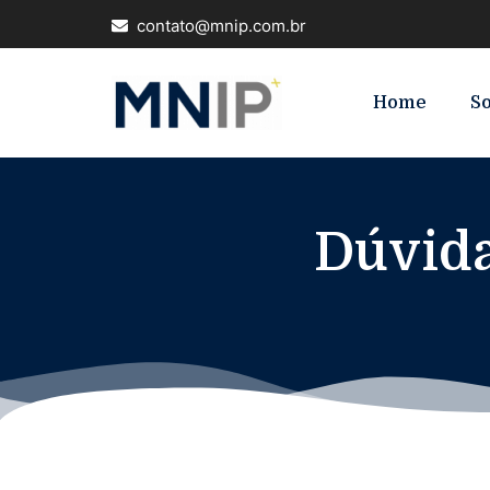
contato@mnip.com.br
Home
S
Dúvida