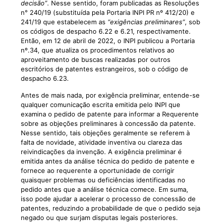
decisão”
. Nesse sentido, foram publicadas as Resoluções
n° 240/19 (substituída pela
Portaria INPI PR nº 412/20
) e
241/19 que estabelecem as
“exigências preliminares”
, sob
os códigos de despacho 6.22 e 6.21, respectivamente.
Então, em 12 de abril de 2022, o INPI publicou a Portaria
nº.34, que atualiza os procedimentos relativos ao
aproveitamento de buscas realizadas por outros
escritórios de patentes estrangeiros, sob o código de
despacho 6.23.
Antes de mais nada, por exigência preliminar, entende-se
qualquer comunicação escrita emitida pelo INPI que
examina o pedido de patente para informar a Requerente
sobre as objeções preliminares à concessão da patente.
Nesse sentido, tais objeções geralmente se referem à
falta de novidade, atividade inventiva ou clareza das
reivindicações da invenção. A exigência preliminar é
emitida antes da análise técnica do pedido de patente e
fornece ao requerente a oportunidade de corrigir
quaisquer problemas ou deficiências identificadas no
pedido antes que a análise técnica comece. Em suma,
isso pode ajudar a acelerar o processo de concessão de
patentes, reduzindo a probabilidade de que o pedido seja
negado ou que surjam disputas legais posteriores.