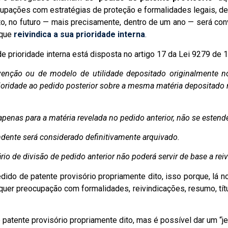
ações com estratégias de proteção e formalidades legais, dep
, no futuro — mais precisamente, dentro de um ano — será conve
 que
reivindica a sua prioridade interna
.
de prioridade interna está disposta no artigo 17 da Lei 9279 de 
venção ou de modelo de utilidade depositado originalmente no
prioridade ao pedido posterior sobre a mesma matéria depositado
nas para a matéria revelada no pedido anterior, não se estende
nte será considerado definitivamente arquivado.
 de divisão de pedido anterior não poderá servir de base a reiv
dido de patente provisório propriamente dito, isso porque, lá n
quer preocupação com formalidades, reivindicações, resumo, tít
patente provisório propriamente dito, mas é possível dar um “jei