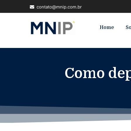
contato@mnip.com.br
Home
S
Como dep