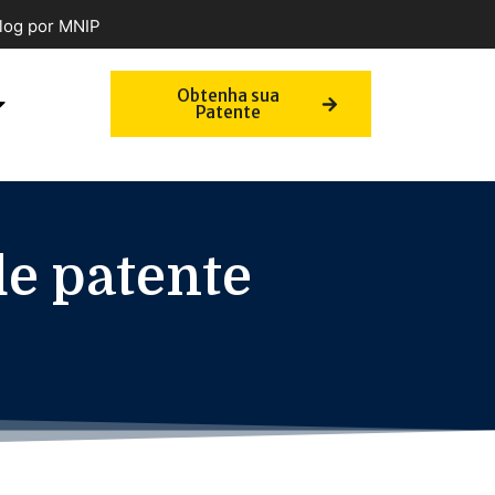
log por MNIP
Obtenha sua
Patente
e patente