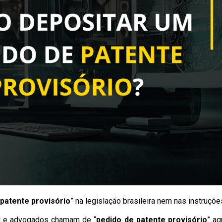
 patente provisório
” na legislação brasileira nem nas instruçõ
al e advogados chamam de “
pedido de patente provisório
” aq