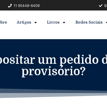
11 95448-6409
B
obre
Artigos
Livros
Redes Sociais
ositar um pedido d
provisório?