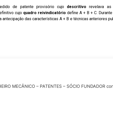
dido de patente provisório cujo
descritivo
revelava as
finitivo cujo
quadro reivindicatório
define A + B + C. Durant
 antecipação das características A + B e técnicas anteriores 
IRO MECÂNICO – PATENTES – SÓCIO FUNDADOR conta