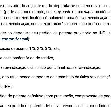
é realizado do seguinte modo: deposita-se um descritivo + um q
es (pode ser, por exemplo, um
copy-paste
de um
paper
acadêmic
a o quadro reivindicatório é suficiente uma única reivindicação
da reivindicação, sem a expressão “caracterizado por” comum à
der ao depositar seu pedido de patente provisório no INPI 
e exame formal
):
cação e resumo: 1/3, 2/3, 3/3, etc;
e cada parágrafo do descritivo;
 reivindicação e um único ponto final nessa reivindicação;
mo, dito título sendo composto do preâmbulo da única reivindicaçã
o INPI;
do de patente definitivo (com procuração, comprovante de pagam
r seu pedido de patente definitivo reivindicando a prioridade i