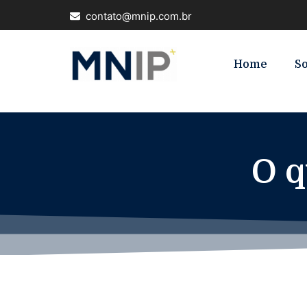
contato@mnip.com.br
Home
S
O q