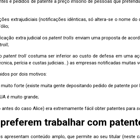
tes e pedidos de patente a preço irrisório de pessoas que preten
ções extrajudiciais (notificações idênticas, só altera-se o nome do
ólio;
icação extra judicial os
patent trolls
enviam uma proposta de acordo
troll
;
lo
patent troll
costuma ser inferior ao custo de defesa em uma açã
écnica, perícia e custas judiciais…) as empresas notificadas muita
dos por dois motivos:
muito forte (existe muita gente depositando pedido de patente por 
EUA é muito grande;
o antes do caso Alice) era extremamente fácil obter patentes para
s
s preferem trabalhar com paten
s apresentam conteúdo amplo, que permite ao seu titular (neste cas