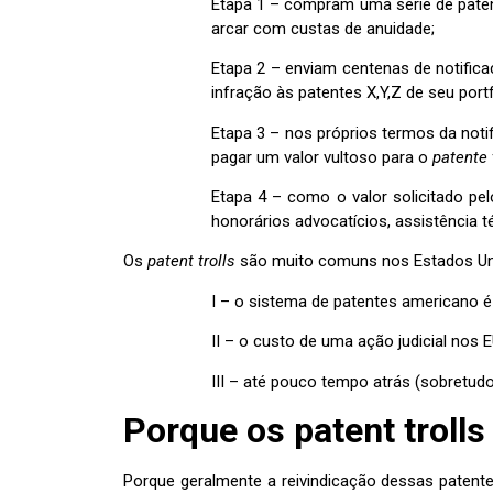
Etapa 1 – compram uma série de paten
arcar com custas de anuidade;
Etapa 2 – enviam centenas de notifica
infração às patentes X,Y,Z de seu portf
Etapa 3 – nos próprios termos da notif
pagar um valor vultoso para o
patente 
Etapa 4 – como o valor solicitado pe
honorários advocatícios, assistência t
Os
patent trolls
são muito comuns nos Estados Uni
I – o sistema de patentes americano é 
II – o custo de uma ação judicial nos 
III – até pouco tempo atrás (sobretud
Porque os patent troll
Porque geralmente a reivindicação dessas patente