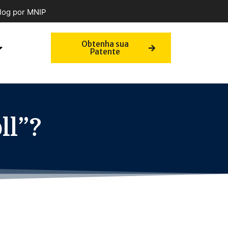
log por MNIP
Obtenha sua
Patente
ll”?