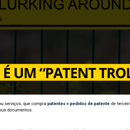
ou serviços, que compra
patentes
e
pedidos de patente
de tercei
seus documentos.