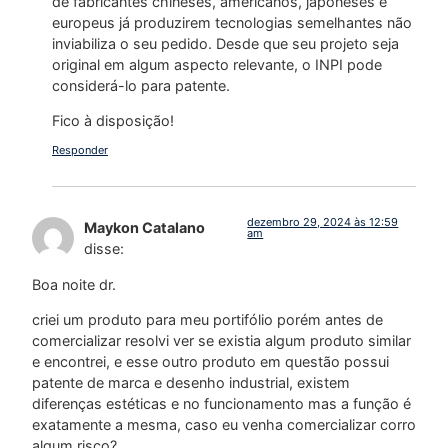
de fabricantes chineses, americanos, japoneses e
europeus já produzirem tecnologias semelhantes não
inviabiliza o seu pedido. Desde que seu projeto seja
original em algum aspecto relevante, o INPI pode
considerá-lo para patente.
Fico à disposição!
Responder
dezembro 29, 2024 às 12:59
Maykon Catalano
am
disse:
Boa noite dr.
criei um produto para meu portifólio porém antes de
comercializar resolvi ver se existia algum produto similar
e encontrei, e esse outro produto em questão possui
patente de marca e desenho industrial, existem
diferenças estéticas e no funcionamento mas a função é
exatamente a mesma, caso eu venha comercializar corro
algum risco?