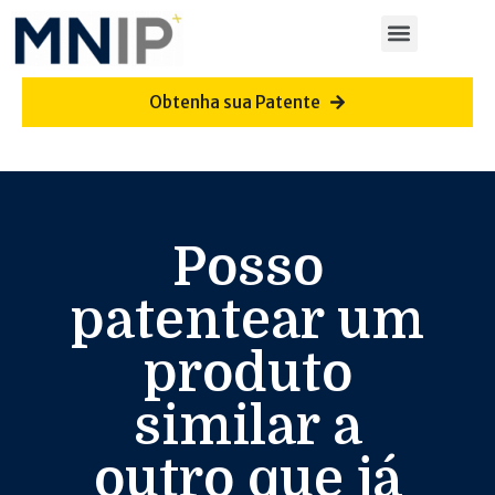
Obtenha sua Patente
Posso
patentear um
produto
similar a
outro que já