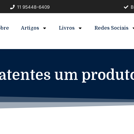
11 95448-6409
B
obre
Artigos
Livros
Redes Sociais
atentes um produto