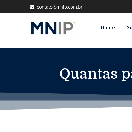
contato@mnip.com.br
Home
S
Quantas p