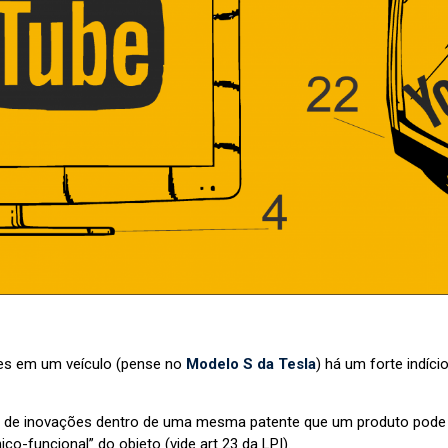
ões em um veículo (pense no
Modelo S da Tesla
) há um forte indíc
o de inovações dentro de uma mesma patente que um produto pode c
ico-funcional” do objeto (vide art 23 da LPI).