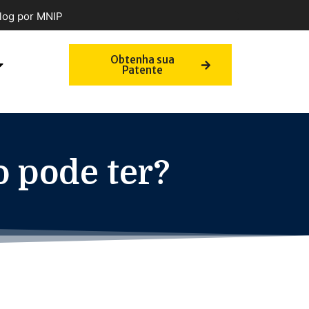
log por MNIP
Obtenha sua
Patente
 pode ter?