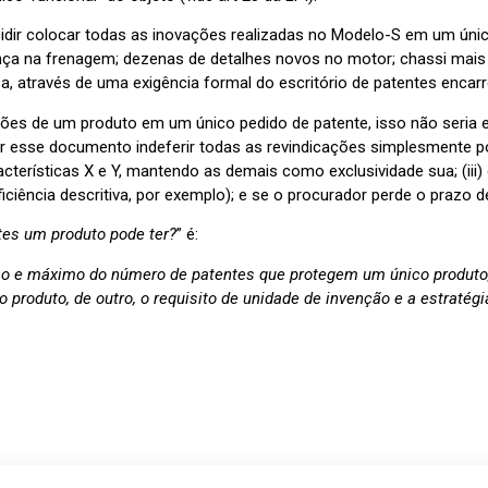
ecidir colocar todas as inovações realizadas no Modelo-S em um ún
ça na frenagem; dezenas de detalhes novos no motor; chassi mais l
a, através de uma exigência formal do escritório de patentes enca
ções de um produto em um único pedido de patente, isso não seria e
ar esse documento indeferir todas as revindicações simplesmente po
racterísticas X e Y, mantendo as demais como exclusividade sua; (iii) 
iência descritiva, por exemplo); e se o procurador perde o praz
tes um produto pode ter?
” é:
mo e máximo do número de patentes que protegem um único produto, 
 produto, de outro, o requisito de unidade de invenção e a estratégia