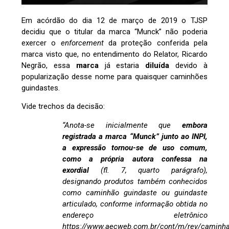
Em acórdão do dia 12 de março de 2019 o TJSP
decidiu que o titular da marca “Munck” não poderia
exercer o
enforcement
da proteção conferida pela
marca visto que, no entendimento do Relator, Ricardo
Negrão, essa
marca
já estaria
d
iluída
devido à
popularização desse nome para quaisquer caminhões
guindastes.
Vide trechos da decisão:
“Anota-se inicialmente que
embora
registrada a marca “Munck” junto ao INPI,
a expressão tornou-se de uso comum,
como a própria autora confessa na
exordial
(fl. 7, quarto parágrafo),
designando produtos também conhecidos
como caminhão guindaste ou guindaste
articulado, conforme informação obtida no
endereço eletrônico
https://www.aecweb.com.br/cont/m/rev/caminha