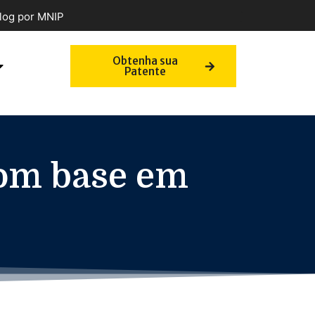
log por MNIP
Obtenha sua
Patente
com base em