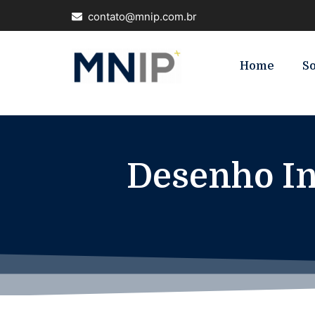
contato@mnip.com.br
Home
S
Desenho In