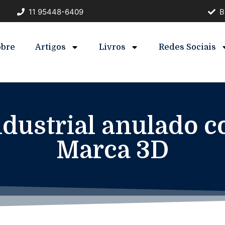
11 95448-6409
B
obre
Artigos
Livros
Redes Sociais
dustrial anulado 
Marca 3D