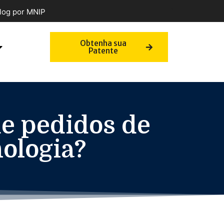
log por MNIP
Obtenha sua
Patente
de pedidos de
nologia?