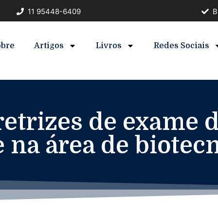
11 95448-6409
B
obre
Artigos
Livros
Redes Sociais
retrizes de exame 
 na área de biotec