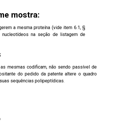
rme mostra:
erem a mesma proteína (vide item 6.1, §
 nucleotídeos na seção de listagem de
s
e as mesmas codificam, não sendo passível de
positante do pedido da patente altere o quadro
 suas sequências polipeptídicas.
o