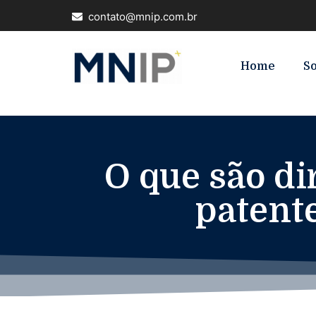
contato@mnip.com.br
Home
S
O que são di
patente