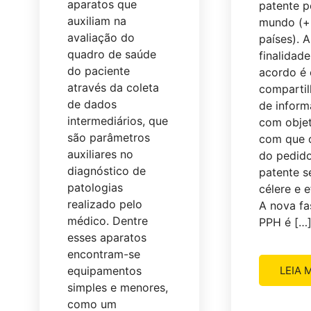
aparatos que
patente p
auxiliam na
mundo (+
avaliação do
países). A
quadro de saúde
finalidad
do paciente
acordo é 
através da coleta
comparti
de dados
de inform
intermediários, que
com objet
são parâmetros
com que 
auxiliares no
do pedid
diagnóstico de
patente s
patologias
célere e 
realizado pelo
A nova fa
médico. Dentre
PPH é […
esses aparatos
encontram-se
equipamentos
LEIA 
simples e menores,
como um