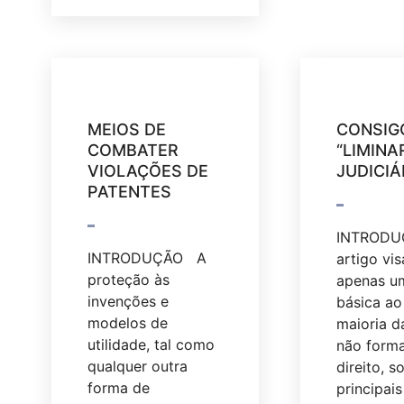
MEIOS DE
CONSIG
COMBATER
“LIMINA
VIOLAÇÕES DE
JUDICIÁ
PATENTES
INTRODU
INTRODUÇÃO A
artigo vis
proteção às
apenas u
invenções e
básica ao 
modelos de
maioria d
utilidade, tal como
não form
qualquer outra
direito, s
forma de
principais