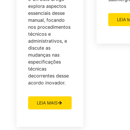
explora aspectos
essenciais desse
LEIA 
manual, focando
nos procedimentos
técnicos e
administrativos, e
discute as
mudanças nas
especificações
técnicas
decorrentes desse
acordo inovador.
LEIA MAIS