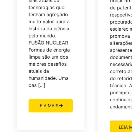
elas atuais ou
titular do
tecnologias que
de patent
tenham agregado
respectiv
muito valor para a
procurado
história da ciência
esclareci
pelo mundo.
promova
FUSÃO NUCLEAR
alteraçõe
Formas de energia
apresente
limpa são um dos
documen
maiores desafios
necessári
atuais da
correto 
humanidade. Uma
do referi
das […]
técnico. 
princípio,
continuid
LEIA MAIS
andament
LEIA 