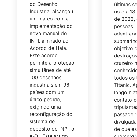
do Desenho
últimas s
Industrial alcançou
no dia 18
um marco com a
de 2023, 
implementação do
pessoas
novo manual do
adentrar
INPI, alinhado ao
submarin
Acordo de Haia.
objetivo 
Este acordo
destroço
permite a proteção
cruzeiro 
simultânea de até
conhecid
100 desenhos
todos os 
industriais em 96
Titanic. 
países com um
longo hia
único pedido,
contato 
exigindo uma
tripulante
reconfiguração do
passageiro
sistema de
divulgada
depósito do INPI, o
de que es
e-DI. Este artigo
submergív