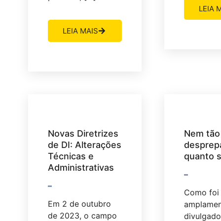
LEIA 
LEIA MAIS
Novas Diretrizes
Nem tão
de DI: Alterações
desprep
Técnicas e
quanto 
Administrativas
Como foi
Em 2 de outubro
amplamen
de 2023, o campo
divulgado