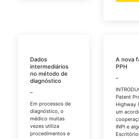
Dados
A nova f
intermediários
PPH
no método de
diagnóstico
INTROD
Patent Pr
Em processos de
Highway 
diagnóstico, o
um acord
médico muitas
cooperaçã
vezes utiliza
INPI e al
procedimentos e
Escritório