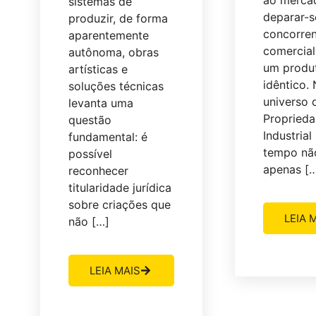
ao merca
sistemas de
deparar-
produzir, de forma
concorre
aparentemente
comercial
autônoma, obras
um produ
artísticas e
idêntico.
soluções técnicas
universo 
levanta uma
Propried
questão
Industrial 
fundamental: é
tempo nã
possível
apenas [
reconhecer
titularidade jurídica
sobre criações que
LEIA 
não […]
LEIA MAIS