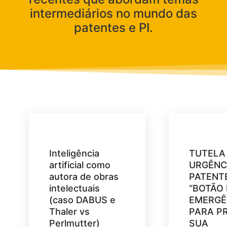
intermediários no mundo das
patentes e PI.
Inteligência
TUTELA
artificial como
URGÊNC
autora de obras
PATENTE
intelectuais
“BOTÃO
(caso DABUS e
EMERGÊ
Thaler vs
PARA P
Perlmutter)
SUA