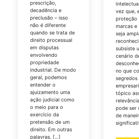
prescrição,
intelectua
decadência e
vez que, 
preclusão – isso
proteção
não é diferente
marcas e 
quando se trata de
seja amp
direito processual
reconheci
em disputas
subsiste 
envolvendo
cenário de
propriedade
desconhe
industrial. De modo
no que co
geral, podemos
segredos
entender o
empresari
ajuizamento uma
tópico a
ação judicial como
relevânci
o meio para o
pode ser 
exercício da
de manei
pretensão de um
significat
direito. Em outras
palavras, […]