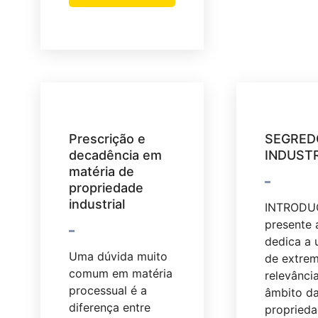
Prescrição e
SEGRED
decadência em
INDUST
matéria de
propriedade
industrial
INTRODU
presente 
dedica a
Uma dúvida muito
de extre
comum em matéria
relevânci
processual é a
âmbito d
diferença entre
propried