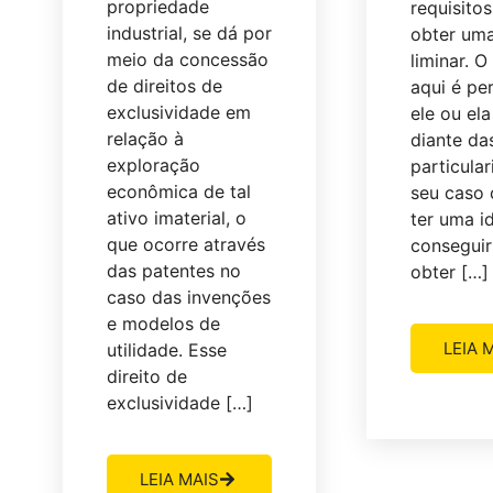
propriedade
requisitos
industrial, se dá por
obter um
meio da concessão
liminar. O
de direitos de
aqui é pe
exclusividade em
ele ou ela
relação à
diante da
exploração
particula
econômica de tal
seu caso 
ativo imaterial, o
ter uma i
que ocorre através
conseguir
das patentes no
obter […]
caso das invenções
e modelos de
LEIA 
utilidade. Esse
direito de
exclusividade […]
LEIA MAIS