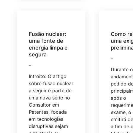
Fusão nuclear:
Como re
uma fonte de
uma exi
energia limpa e
prelimin
segura
Durante o
Introito: O artigo
andament
sobre fusão nuclear
pedido de
a seguir é parte de
principal
uma nova série no
após o
Consultor em
requerime
Patentes, focada
exame, o 
em tecnologias
emitirá d
disruptivas sejam
a fim de 