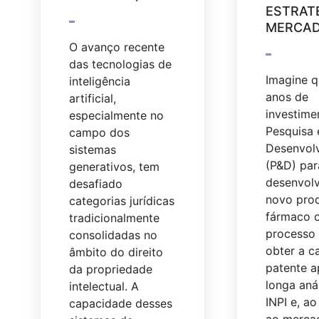
ESTRAT
MERCA
O avanço recente
das tecnologias de
Imagine 
inteligência
anos de
artificial,
investime
especialmente no
Pesquisa 
campo dos
Desenvol
sistemas
(P&D) par
generativos, tem
desenvol
desafiado
novo pro
categorias jurídicas
fármaco 
tradicionalmente
processo i
consolidadas no
obter a c
âmbito do direito
patente 
da propriedade
longa aná
intelectual. A
INPI e, a
capacidade desses